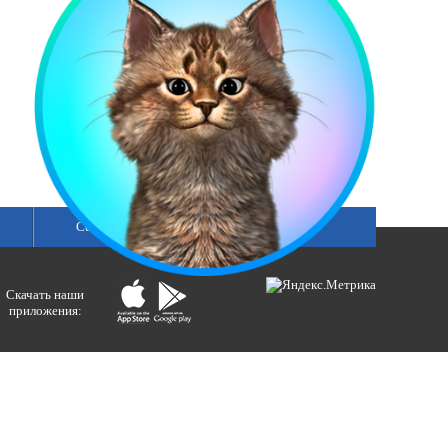
Сетка вещания
Скачать наши
приложения:
ологий и массовых коммуникаций).
ния»
бертовна.
акция портала ВЕСТИРАМА.
E-mail: gtrc@orenburg.rfn.ru (ГТРК