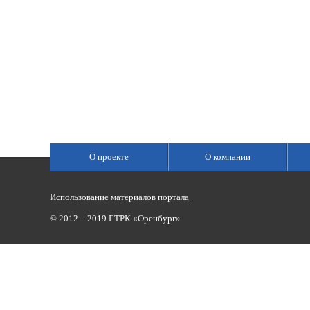
О проекте
О компании
Использование материалов портала
© 2012—2019 ГТРК «Оренбург».
Сетевое издание «Государственный Интернет-Канал «Россия»
(свидетельство о регистрации Эл № ФС 77-59166 от 22.08.2014,
Учредитель: Федеральное государственное унитарное предприяти
Главный редактор Главной редакции ГИК «Россия» - Панина Еле
Телефоны для связи:
(3532)37-00-50 — приемная,
(3532)37-01-56
«Оренбург»),
portal@vestirama.ru.