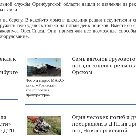
тельной службы Оренбургской области нашли и извлекли из ре
мальчика.
 на берегу. В какой-то момент школьник решил искупаться и с
ружить тело удалось только на пятый день поисков. Вместе со 
вакорпуса ОренСпаса. Они применяли все возможные способ
оборудование.
екла к
Семь вагонов грузового
поезда сошли с рельсов
енбурге
Орском
Фото и видео: МАКС-
канал «Уральская
транспортная
прокуратура»
ела
Один человек погиб и д
сти»
пострадали в ДТП на тр
те ДТП
под Новосергиевкой