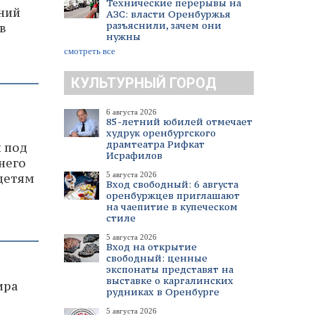
Технические перерывы на
тний
АЗС: власти Оренбуржья
разъяснили, зачем они
в
нужны
смотреть все
КУЛЬТУРНЫЙ ГОРОД
6 августа 2026
85-летний юбилей отмечает
худрук оренбургского
драмтеатра Рифкат
л под
Исрафилов
него
5 августа 2026
 детям
Вход свободный: 6 августа
оренбуржцев приглашают
на чаепитие в купеческом
стиле
5 августа 2026
Вход на открытие
свободный: ценные
экспонаты представят на
выставке о каргалинских
ира
рудниках в Оренбурге
5 августа 2026