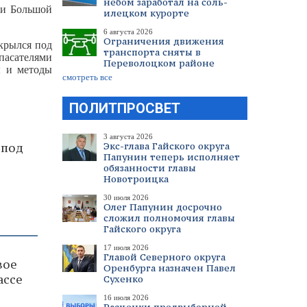
небом заработал на соль-
ки Большой
илецком курорте
6 августа 2026
Ограничения движения
крылся под
транспорта сняты в
спасателями
Переволоцком районе
ы и методы
смотреть все
ПОЛИТПРОСВЕТ
3 августа 2026
Экс-глава Гайского округа
 под
Папунин теперь исполняет
обязанности главы
Новотроицка
30 июля 2026
Олег Папунин досрочно
сложил полномочия главы
Гайского округа
17 июля 2026
Главой Северного округа
вое
Оренбурга назначен Павел
ассе
Сухенко
16 июля 2026