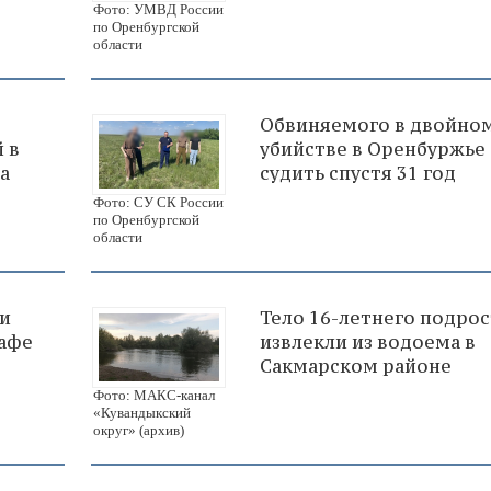
Фото: УМВД России
по Оренбургской
области
Обвиняемого в двойно
 в
убийстве в Оренбуржье
а
судить спустя 31 год
Фото: СУ СК России
по Оренбургской
области
и
Тело 16-летнего подрос
кафе
извлекли из водоема в
Сакмарском районе
Фото: МАКС-канал
«Кувандыкский
округ» (архив)