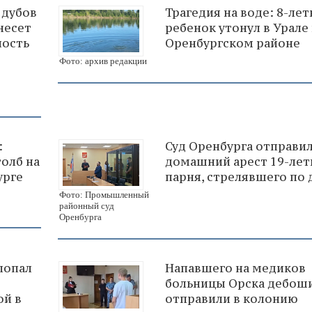
 дубов
Трагедия на воде: 8-ле
несет
ребенок утонул в Урале 
ность
Оренбургском районе
Фото: архив редакции
:
Суд Оренбурга отправи
толб на
домашний арест 19-лет
урге
парня, стрелявшего по
Фото: Промышленный
районный суд
Оренбурга
попал
Напавшего на медиков
больницы Орска дебош
ой в
отправили в колонию