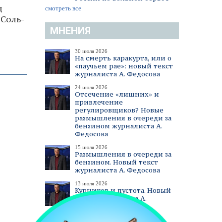
д
смотреть все
 Соль-
МНЕНИЯ
30 июля 2026
На смерть каракурта, или о
«паучьем рае»: новый текст
журналиста А. Федосова
24 июля 2026
Отсечение «лишних» и
привлечение
регулировщиков? Новые
размышления в очереди за
бензином журналиста А.
Федосова
15 июля 2026
Размышления в очереди за
бензином. Новый текст
журналиста А. Федосова
13 июля 2026
Курников и пустота. Новый
текст журналиста А.
Федосова
смотреть все