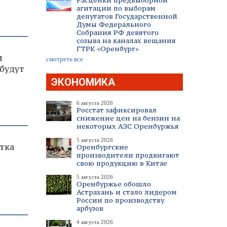
Расценки предвыборной
агитации по выборам
депутатов Государственной
Думы Федерального
Собрания РФ девятого
созыва на каналах вещания
ГТРК «Оренбург»
м
смотреть все
 будут
ЭКОНОМИКА
6 августа 2026
Росстат зафиксировал
снижение цен на бензин на
некоторых АЗС Оренбуржья
5 августа 2026
тка
Оренбургские
производители продвигают
свою продукцию в Китае
5 августа 2026
Оренбуржье обошло
Астрахань и стало лидером
России по производству
арбузов
4 августа 2026