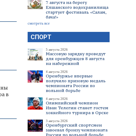
7 августа на берегу
Елшанского водохранилища
стартует фестиваль «Салам,
бача!»
смотреть все
СПОРТ
5 августа 2026
Массовую зарядку проведут
для оренбуржцев 8 августа
на набережной
4 августа 2026
Оренбуржье впервые
получило призовую медаль
чемпионата России по
ины
вольной борьбе
ра в
4 августа 2026
Олимпийский чемпион
Иван Телегин станет гостем
хоккейного турнира в Орске
3 августа 2026
Оренбургский спортсмен
завоевал бронзу чемпионата
России по вольной борьбе