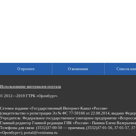
О проекте
О компании
Список кан
Использование материалов портала
© 2012—2019 ГТРК «Оренбург».
Сетевое издание «Государственный Интернет-Канал «Россия»
(свидетельство о регистрации Эл № ФС 77-59166 от 22.08.2014, выдано Феде
Учредитель: Федеральное государственное унитарное предприятие «Всеросси
Главный редактор Главной редакции ГИК «Россия» - Панина Елена Валерьев
Телефоны для связи:
(3532)37-00-50 — приемная,
(3532)37-01-56, 37-01-57, 
«Оренбург»),
portal@vestirama.ru.