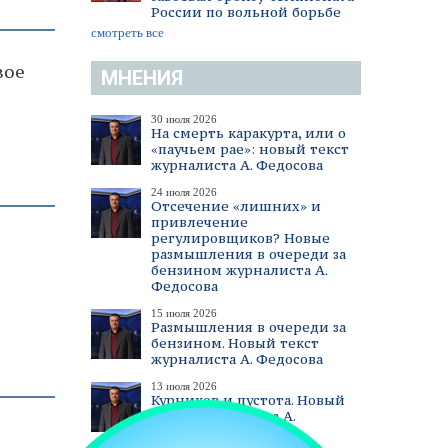
России по вольной борьбе
смотреть все
вое
МНЕНИЯ
30 июля 2026
На смерть каракурта, или о
«паучьем рае»: новый текст
журналиста А. Федосова
24 июля 2026
Отсечение «лишних» и
привлечение
регулировщиков? Новые
размышления в очереди за
бензином журналиста А.
Федосова
е
15 июля 2026
Размышления в очереди за
бензином. Новый текст
журналиста А. Федосова
13 июля 2026
Курников и пустота. Новый
текст журналиста А.
Федосова