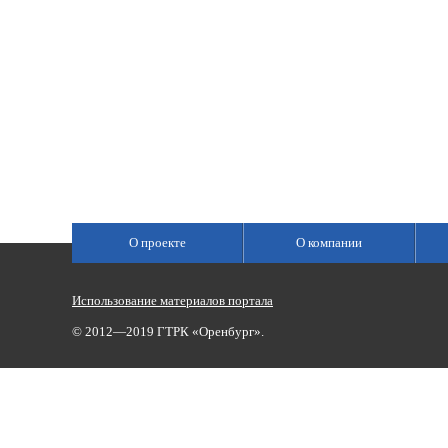
О проекте
О компании
Использование материалов портала
© 2012—2019 ГТРК «Оренбург».
Сетевое издание «Государственный Интернет-Канал «Россия»
(свидетельство о регистрации Эл № ФС 77-59166 от 22.08.2014,
Учредитель: Федеральное государственное унитарное предприяти
Главный редактор Главной редакции ГИК «Россия» - Панина Еле
Телефоны для связи:
(3532)37-00-50 — приемная,
(3532)37-01-56