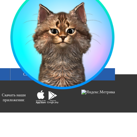
смотреть все
Сетка вещания
Скачать наши
приложения:
ологий и массовых коммуникаций).
ния»
бертовна.
акция портала ВЕСТИРАМА.
E-mail: gtrc@orenburg.rfn.ru (ГТРК