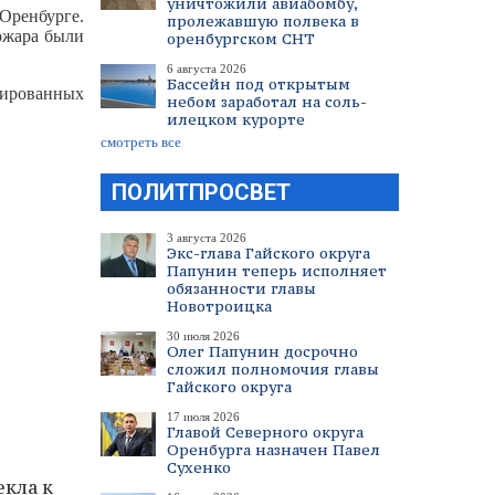
уничтожили авиабомбу,
Оренбурге.
пролежавшую полвека в
ожара были
оренбургском СНТ
6 августа 2026
Бассейн под открытым
мированных
небом заработал на соль-
илецком курорте
смотреть все
ПОЛИТПРОСВЕТ
3 августа 2026
Экс-глава Гайского округа
Папунин теперь исполняет
обязанности главы
Новотроицка
30 июля 2026
Олег Папунин досрочно
сложил полномочия главы
Гайского округа
17 июля 2026
Главой Северного округа
Оренбурга назначен Павел
Сухенко
кла к