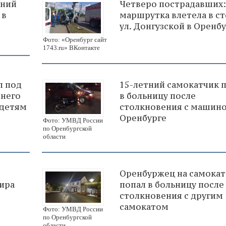
тний
Четверо пострадавших:
 в
маршрутка влетела в ст
ул. Донгузской в Оренб
Фото: «Оренбург сайт
1743.ru» ВКонтакте
л под
15-летний самокатчик 
тнего
в больницу после
 детям
столкновения с машино
Оренбурге
Фото: УМВД России
по Оренбургской
области
Оренбуржец на самокат
ира
попал в больницу после
столкновения с другим
самокатом
Фото: УМВД России
по Оренбургской
области