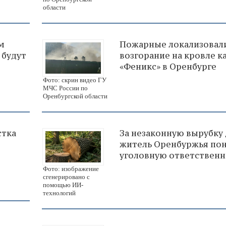
области
м
Пожарные локализовал
 будут
возгорание на кровле к
«Феникс» в Оренбурге
Фото: скрин видео ГУ
МЧС России по
Оренбургской области
стка
За незаконную вырубку
житель Оренбуржья по
уголовную ответственн
Фото: изображение
сгенерировано с
помощью ИИ-
технологий