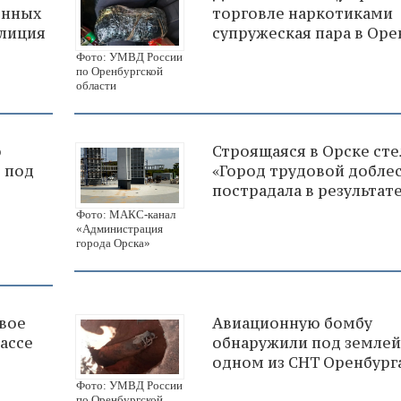
енных
торговле наркотиками
олиция
супружеская пара в Оре
Фото: УМВД России
по Оренбургской
области
о
Строящаяся в Орске сте
в под
«Город трудовой добле
пострадала в результат
Фото: МАКС-канал
«Администрация
города Орска»
двое
Авиационную бомбу
ассе
обнаружили под землей
одном из СНТ Оренбург
Фото: УМВД России
по Оренбургской