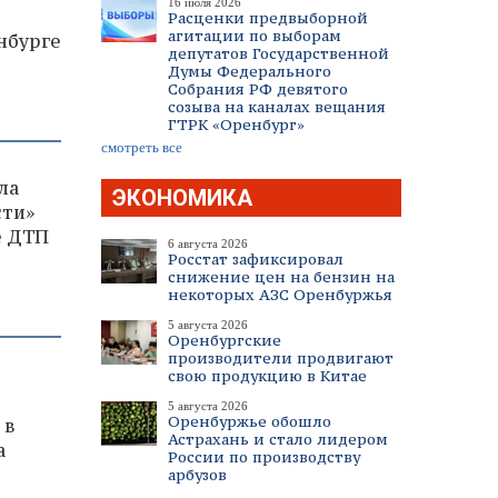
16 июля 2026
Расценки предвыборной
агитации по выборам
нбурге
депутатов Государственной
Думы Федерального
Собрания РФ девятого
созыва на каналах вещания
ГТРК «Оренбург»
смотреть все
ла
ЭКОНОМИКА
сти»
е ДТП
6 августа 2026
Росстат зафиксировал
снижение цен на бензин на
некоторых АЗС Оренбуржья
5 августа 2026
Оренбургские
производители продвигают
свою продукцию в Китае
5 августа 2026
Оренбуржье обошло
 в
Астрахань и стало лидером
а
России по производству
арбузов