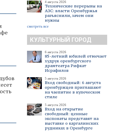
4 августа 2026
Технические перерывы на
АЗС: власти Оренбуржья
разъяснили, зачем они
нужны
и
смотреть все
афе
КУЛЬТУРНЫЙ ГОРОД
6 августа 2026
85-летний юбилей отмечает
худрук оренбургского
драмтеатра Рифкат
Исрафилов
 дубов
5 августа 2026
Вход свободный: 6 августа
несет
оренбуржцев приглашают
ость
на чаепитие в купеческом
стиле
5 августа 2026
Вход на открытие
свободный: ценные
экспонаты представят на
выставке о каргалинских
рудниках в Оренбурге