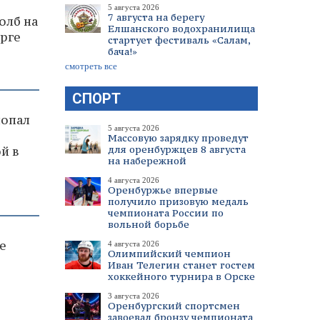
5 августа 2026
7 августа на берегу
олб на
Елшанского водохранилища
урге
стартует фестиваль «Салам,
бача!»
смотреть все
СПОРТ
попал
5 августа 2026
Массовую зарядку проведут
для оренбуржцев 8 августа
й в
на набережной
4 августа 2026
Оренбуржье впервые
получило призовую медаль
чемпионата России по
вольной борьбе
е
4 августа 2026
Олимпийский чемпион
Иван Телегин станет гостем
хоккейного турнира в Орске
3 августа 2026
Оренбургский спортсмен
завоевал бронзу чемпионата