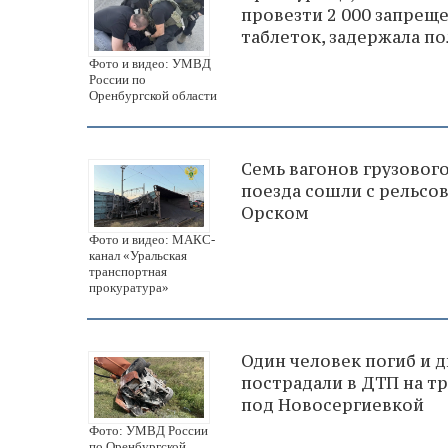
провезти 2 000 запрещ
таблеток, задержала п
Фото и видео: УМВД
России по
Оренбургской области
Семь вагонов грузовог
поезда сошли с рельсо
Орском
Фото и видео: МАКС-
канал «Уральская
транспортная
прокуратура»
Один человек погиб и 
пострадали в ДТП на тр
под Новосергиевкой
Фото: УМВД России
по Оренбургской