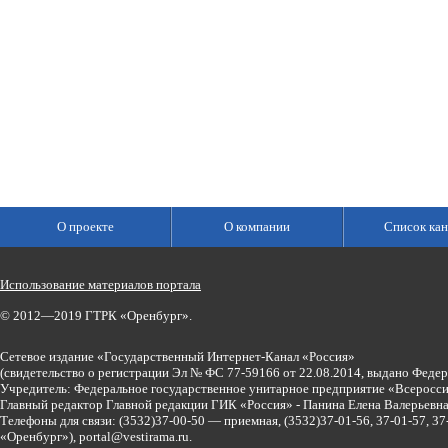
О проекте
О компании
Список кан
Использование материалов портала
© 2012—2019 ГТРК «Оренбург».
Сетевое издание «Государственный Интернет-Канал «Россия»
(свидетельство о регистрации Эл № ФС 77-59166 от 22.08.2014, выдано Феде
Учредитель: Федеральное государственное унитарное предприятие «Всеросси
Главный редактор Главной редакции ГИК «Россия» - Панина Елена Валерьев
Телефоны для связи:
(3532)37-00-50 — приемная,
(3532)37-01-56, 37-01-57, 
«Оренбург»),
portal@vestirama.ru.