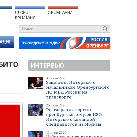
СЛОВО
О КОМПАНИИ
КАПИТАНУ
АДИО
СБИТО
ИНТЕРВЬЮ
31 июля 2026
Зацепинг. Интервью с
начальником Оренбургского
ЛО МВД России на
транспорте
25 июля 2026
Реставрация картин
оренбургского музея ИЗО.
Интервью с командой
специалистов из Москвы
11 июля 2026
Избирательная кампания.