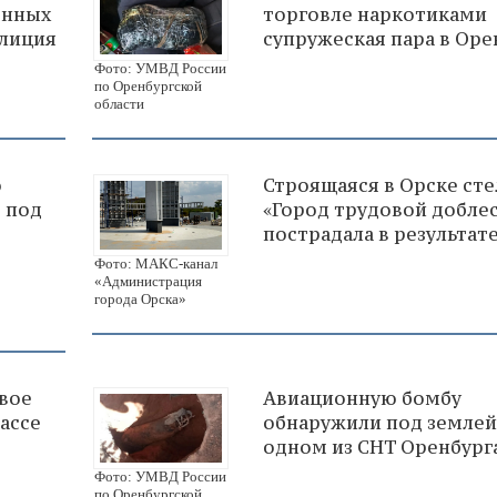
енных
торговле наркотиками
олиция
супружеская пара в Оре
Фото: УМВД России
по Оренбургской
области
о
Строящаяся в Орске сте
в под
«Город трудовой добле
пострадала в результат
Фото: МАКС-канал
«Администрация
города Орска»
двое
Авиационную бомбу
ассе
обнаружили под землей
одном из СНТ Оренбург
Фото: УМВД России
по Оренбургской