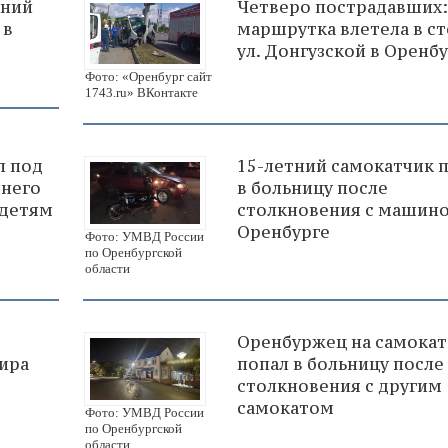
тний
Четверо пострадавших:
 в
маршрутка влетела в ст
ул. Донгузской в Оренб
Фото: «Оренбург сайт
1743.ru» ВКонтакте
л под
15-летний самокатчик 
тнего
в больницу после
 детям
столкновения с машино
Оренбурге
Фото: УМВД России
по Оренбургской
области
Оренбуржец на самокат
ира
попал в больницу после
столкновения с другим
самокатом
Фото: УМВД России
по Оренбургской
области