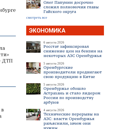
Олег Папунин досрочно
сложил полномочия главы
нбурге
Гайского округа
смотреть все
ЭКОНОМИКА
6 августа 2026
Росстат зафиксировал
ла
снижение цен на бензин на
сти»
некоторых АЗС Оренбуржья
е ДТП
5 августа 2026
Оренбургские
производители продвигают
свою продукцию в Китае
5 августа 2026
Оренбуржье обошло
Астрахань и стало лидером
России по производству
арбузов
 в
4 августа 2026
Технические перерывы на
а
АЗС: власти Оренбуржья
разъяснили, зачем они
нужны