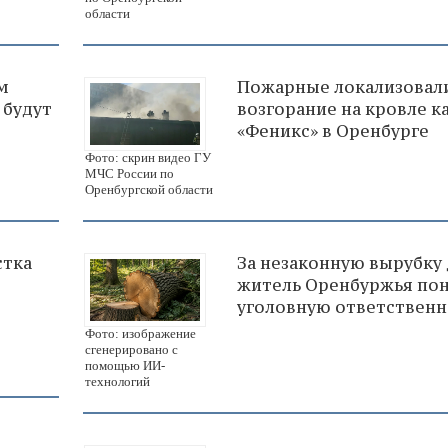
области
м
Пожарные локализовал
 будут
возгорание на кровле к
«Феникс» в Оренбурге
Фото: скрин видео ГУ
МЧС России по
Оренбургской области
стка
За незаконную вырубку
житель Оренбуржья по
уголовную ответственн
Фото: изображение
сгенерировано с
помощью ИИ-
технологий