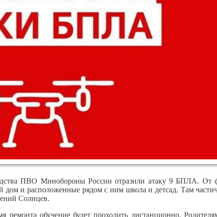
редства ПВО Минобороны России отразили атаку 9 БПЛА. От 
й дом и расположенные рядом с ним школа и детсад. Там части
гений Солнцев.
мя ремонта обучение будет проходить дистанционно. Родителя