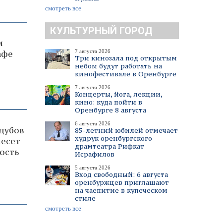
смотреть все
КУЛЬТУРНЫЙ ГОРОД
и
7 августа 2026
афе
Три кинозала под открытым
небом будут работать на
кинофестивале в Оренбурге
7 августа 2026
Концерты, йога, лекции,
кино: куда пойти в
Оренбурге 8 августа
6 августа 2026
 дубов
85-летний юбилей отмечает
худрук оренбургского
несет
драмтеатра Рифкат
ость
Исрафилов
5 августа 2026
Вход свободный: 6 августа
оренбуржцев приглашают
на чаепитие в купеческом
стиле
смотреть все