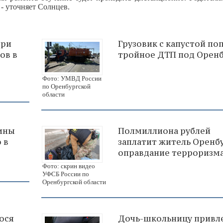
- уточняет Солнцев.
при
Грузовик с капустой поп
ов в
тройное ДТП под Орен
Фото: УМВД России
по Оренбургской
области
ины
Полмиллиона рублей
 в
заплатит житель Оренбу
оправдание терроризм
Фото: скрин видео
УФСБ России по
Оренбургской области
ося
Дочь-школьницу привле