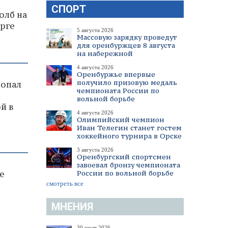
СПОРТ
олб на
урге
5 августа 2026
Массовую зарядку проведут
для оренбуржцев 8 августа
на набережной
4 августа 2026
Оренбуржье впервые
получило призовую медаль
попал
чемпионата России по
вольной борьбе
й в
4 августа 2026
Олимпийский чемпион
Иван Телегин станет гостем
хоккейного турнира в Орске
3 августа 2026
Оренбургский спортсмен
завоевал бронзу чемпионата
России по вольной борьбе
е
смотреть все
МНЕНИЯ
30 июля 2026