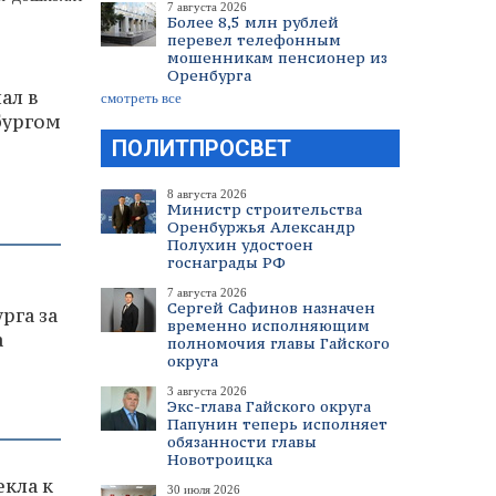
7 августа 2026
Более 8,5 млн рублей
перевел телефонным
мошенникам пенсионер из
Оренбурга
ал в
смотреть все
бургом
ПОЛИТПРОСВЕТ
8 августа 2026
Министр строительства
Оренбуржья Александр
Полухин удостоен
госнаграды РФ
7 августа 2026
Сергей Сафинов назначен
рга за
временно исполняющим
а
полномочия главы Гайского
округа
3 августа 2026
Экс-глава Гайского округа
Папунин теперь исполняет
обязанности главы
Новотроицка
кла к
30 июля 2026