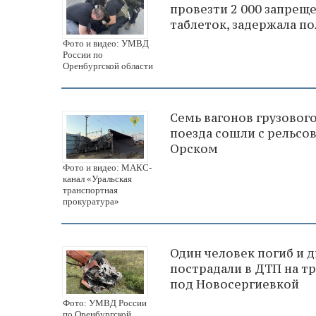
провезти 2 000 запрещ
таблеток, задержала п
Фото и видео: УМВД
России по
Оренбургской области
Семь вагонов грузовог
поезда сошли с рельсо
Орском
Фото и видео: МАКС-
канал «Уральская
транспортная
прокуратура»
Один человек погиб и 
пострадали в ДТП на тр
под Новосергиевкой
Фото: УМВД России
по Оренбургской