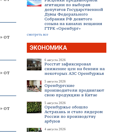
Расценки предвыборной
агитации по выборам
депутатов Государственной
Думы Федерального
Собрания РФ девятого
созыва на каналах вещания
ГТРК «Оренбург»
смотреть все
» от
ЭКОНОМИКА
6 августа 2026
Росстат зафиксировал
снижение цен на бензин на
» от
некоторых АЗС Оренбуржья
5 августа 2026
Оренбургские
производители продвигают
свою продукцию в Китае
5 августа 2026
Оренбуржье обошло
» от
Астрахань и стало лидером
России по производству
арбузов
4 августа 2026