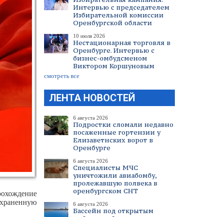
Интервью с председателем
Избирательной комиссии
Оренбургской области
10 июля 2026
Нестационарная торговля в
Оренбурге. Интервью с
бизнес-омбудсменом
Виктором Коршуновым
смотреть все
ЛЕНТА НОВОСТЕЙ
6 августа 2026
Подростки сломали недавно
посаженные гортензии у
Елизаветнских ворот в
Оренбурге
6 августа 2026
Специалисты МЧС
уничтожили авиабомбу,
пролежавшую полвека в
оренбургском СНТ
рохождение
сохраненную
6 августа 2026
Бассейн под открытым