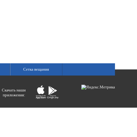
Сетка вещания
Скачать наши
приложения:
ологий и массовых коммуникаций).
ния»
бертовна.
акция портала ВЕСТИРАМА.
E-mail: gtrc@orenburg.rfn.ru (ГТРК