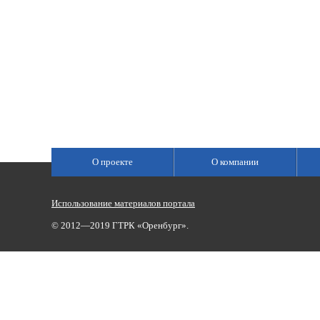
О проекте
О компании
Использование материалов портала
© 2012—2019 ГТРК «Оренбург».
Сетевое издание «Государственный Интернет-Канал «Россия»
(свидетельство о регистрации Эл № ФС 77-59166 от 22.08.2014,
Учредитель: Федеральное государственное унитарное предприяти
Главный редактор Главной редакции ГИК «Россия» - Панина Еле
Телефоны для связи:
(3532)37-00-50 — приемная,
(3532)37-01-56
«Оренбург»),
portal@vestirama.ru.