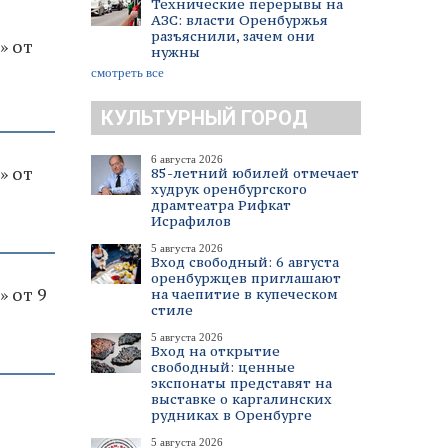
Технические перерывы на
АЗС: власти Оренбуржья
разъяснили, зачем они
» от
нужны
смотреть все
КУЛЬТУРНЫЙ ГОРОД
6 августа 2026
» от
85-летний юбилей отмечает
худрук оренбургского
драмтеатра Рифкат
Исрафилов
5 августа 2026
Вход свободный: 6 августа
оренбуржцев приглашают
» от 9
на чаепитие в купеческом
стиле
5 августа 2026
Вход на открытие
свободный: ценные
экспонаты представят на
выставке о каргалинских
рудниках в Оренбурге
5 августа 2026