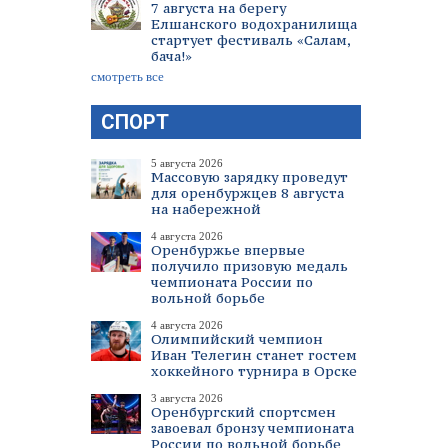
7 августа на берегу
Елшанского водохранилища
стартует фестиваль «Салам,
бача!»
смотреть все
СПОРТ
5 августа 2026
Массовую зарядку проведут
для оренбуржцев 8 августа
на набережной
4 августа 2026
Оренбуржье впервые
получило призовую медаль
чемпионата России по
вольной борьбе
4 августа 2026
Олимпийский чемпион
Иван Телегин станет гостем
хоккейного турнира в Орске
3 августа 2026
Оренбургский спортсмен
завоевал бронзу чемпионата
России по вольной борьбе