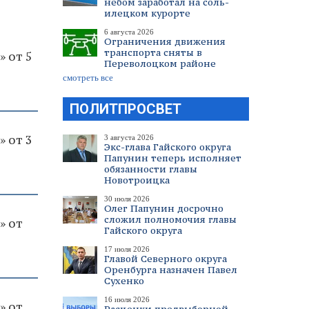
небом заработал на соль-
илецком курорте
6 августа 2026
Ограничения движения
транспорта сняты в
» от 5
Переволоцком районе
смотреть все
ПОЛИТПРОСВЕТ
» от 3
3 августа 2026
Экс-глава Гайского округа
Папунин теперь исполняет
обязанности главы
Новотроицка
30 июля 2026
Олег Папунин досрочно
сложил полномочия главы
» от
Гайского округа
17 июля 2026
Главой Северного округа
Оренбурга назначен Павел
Сухенко
16 июля 2026
» от