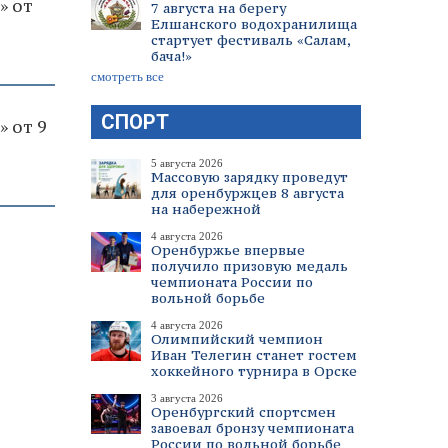
» от
7 августа на берегу
Елшанского водохранилища
стартует фестиваль «Салам,
бача!»
смотреть все
СПОРТ
» от 9
5 августа 2026
Массовую зарядку проведут
для оренбуржцев 8 августа
на набережной
4 августа 2026
Оренбуржье впервые
получило призовую медаль
чемпионата России по
вольной борьбе
4 августа 2026
Олимпийский чемпион
Иван Телегин станет гостем
хоккейного турнира в Орске
3 августа 2026
Оренбургский спортсмен
завоевал бронзу чемпионата
России по вольной борьбе