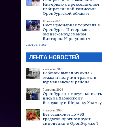
Интервью с председателем
Избирательной комиссии
Оренбургской области
10 июля 2026
Нестационарная торговля в
Оренбурге. Интервью с
бизнес-омбудсменом
Виктором Коршуновым
смотреть все
ЛЕНТА НОВОСТЕЙ
7 августа 2026
Ребенок выпал из окна 2
этажа и получил травмы в
Курманаевском районе
7 августа 2026
Оренбуржцы могут написать
письма Хабенскому,
Безрукову и Шерлоку Холмсу
7 августа 2026
Без осадков и до +33
градусов прогнозируют
синоптики в Оренбуржье 7