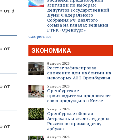
Расценки предвыборной
агитации по выборам
» от 3
депутатов Государственной
Думы Федерального
Собрания РФ девятого
созыва на каналах вещания
ГТРК «Оренбург»
смотреть все
» от
ЭКОНОМИКА
6 августа 2026
Росстат зафиксировал
снижение цен на бензин на
некоторых АЗС Оренбуржья
» от
5 августа 2026
Оренбургские
производители продвигают
свою продукцию в Китае
5 августа 2026
Оренбуржье обошло
Астрахань и стало лидером
России по производству
» от
арбузов
4 августа 2026