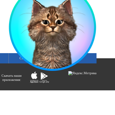
Сетка вещания
Скачать наши
приложения:
ологий и массовых коммуникаций).
ния»
бертовна.
акция портала ВЕСТИРАМА.
E-mail: gtrc@orenburg.rfn.ru (ГТРК