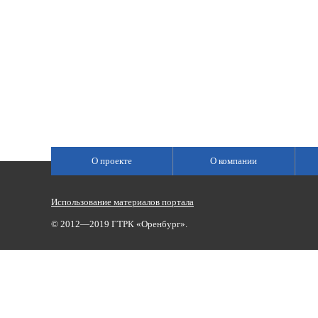
О проекте
О компании
Использование материалов портала
© 2012—2019 ГТРК «Оренбург».
Сетевое издание «Государственный Интернет-Канал «Россия»
(свидетельство о регистрации Эл № ФС 77-59166 от 22.08.2014,
Учредитель: Федеральное государственное унитарное предприяти
Главный редактор Главной редакции ГИК «Россия» - Панина Еле
Телефоны для связи:
(3532)37-00-50 — приемная,
(3532)37-01-56
«Оренбург»),
portal@vestirama.ru.