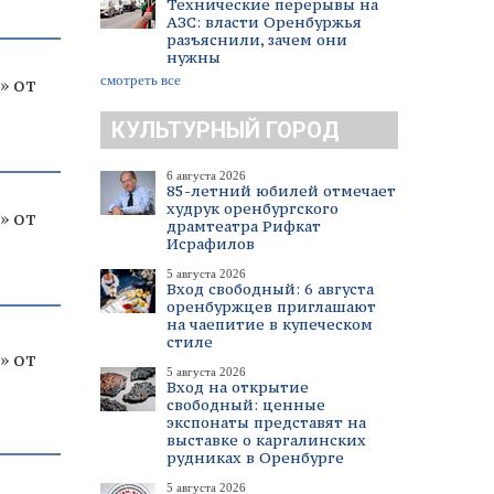
Технические перерывы на
АЗС: власти Оренбуржья
разъяснили, зачем они
нужны
смотреть все
» от
КУЛЬТУРНЫЙ ГОРОД
6 августа 2026
85-летний юбилей отмечает
худрук оренбургского
» от
драмтеатра Рифкат
Исрафилов
5 августа 2026
Вход свободный: 6 августа
оренбуржцев приглашают
на чаепитие в купеческом
стиле
» от
5 августа 2026
Вход на открытие
свободный: ценные
экспонаты представят на
выставке о каргалинских
рудниках в Оренбурге
5 августа 2026