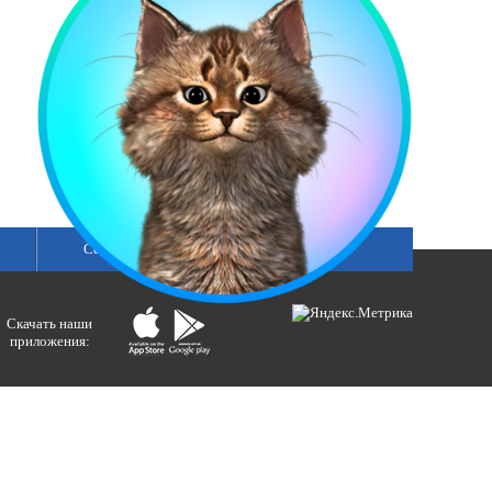
Сетка вещания
Скачать наши
приложения:
ологий и массовых коммуникаций).
ния»
бертовна.
акция портала ВЕСТИРАМА.
E-mail: gtrc@orenburg.rfn.ru (ГТРК