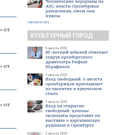
Технические перерывы на
АЗС: власти Оренбуржья
разъяснили, зачем они
нужны
смотреть все
» от
КУЛЬТУРНЫЙ ГОРОД
6 августа 2026
85-летний юбилей отмечает
худрук оренбургского
драмтеатра Рифкат
» от
Исрафилов
5 августа 2026
Вход свободный: 6 августа
оренбуржцев приглашают
на чаепитие в купеческом
стиле
5 августа 2026
» от
Вход на открытие
свободный: ценные
экспонаты представят на
выставке о каргалинских
рудниках в Оренбурге
5 августа 2026