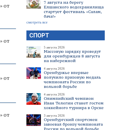
7 августа на берегу
» от
Елшанского водохранилища
стартует фестиваль «Салам,
бача!»
смотреть все
СПОРТ
» от
5 августа 2026
Массовую зарядку проведут
для оренбуржцев 8 августа
на набережной
4 августа 2026
Оренбуржье впервые
получило призовую медаль
» от
чемпионата России по
вольной борьбе
4 августа 2026
Олимпийский чемпион
Иван Телегин станет гостем
хоккейного турнира в Орске
» от
3 августа 2026
Оренбургский спортсмен
завоевал бронзу чемпионата
России по вольной борьбе