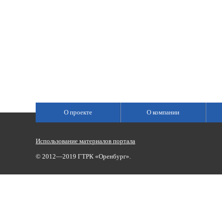
О проекте
О компании
Использование материалов портала
© 2012—2019 ГТРК «Оренбург».
Сетевое издание «Государственный Интернет-Канал «Россия»
(свидетельство о регистрации Эл № ФС 77-59166 от 22.08.2014,
Учредитель: Федеральное государственное унитарное предприяти
Главный редактор Главной редакции ГИК «Россия» - Панина Еле
Телефоны для связи:
(3532)37-00-50 — приемная,
(3532)37-01-56
«Оренбург»),
portal@vestirama.ru.