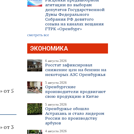
Расценки предвыборной
агитации по выборам
депутатов Государственной
Думы Федерального
Собрания РФ девятого
созыва на каналах вещания
ГТРК «Оренбург»
смотреть все
ЭКОНОМИКА
6 августа 2026
Росстат зафиксировал
снижение цен на бензин на
некоторых АЗС Оренбуржья
5 августа 2026
Оренбургские
» от 5
производители продвигают
свою продукцию в Китае
5 августа 2026
Оренбуржье обошло
Астрахань и стало лидером
России по производству
арбузов
» от 3
4 августа 2026