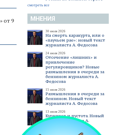
смотреть все
МНЕНИЯ
» от 9
30 июля 2026
На смерть каракурта, или о
«паучьем рае»: новый текст
журналиста А. Федосова
24 июля 2026
Отсечение «лишних» и
привлечение
регулировщиков? Новые
размышления в очереди за
бензином журналиста А.
Федосова
15 июля 2026
Размышления в очереди за
бензином. Новый текст
журналиста А. Федосова
13 июля 2026
Курников и пустота. Новый
текст журналиста А.
Федосова
смотреть все