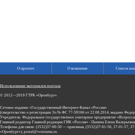
О проекте
О компании
Список кан
Использование материалов портала
© 2012—2019 ГТРК «Оренбург».
Сетевое издание «Государственный Интернет-Канал «Россия»
(свидетельство о регистрации Эл № ФС 77-59166 от 22.08.2014, выдано Феде
Учредитель: Федеральное государственное унитарное предприятие «Всеросси
Главный редактор Главной редакции ГИК «Россия» - Панина Елена Валерьев
Телефоны для связи:
(3532)37-00-50 — приемная,
(3532)37-01-56, 37-01-57, 
«Оренбург»),
portal@vestirama.ru.