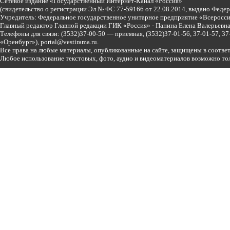
Сетевое издание «Государственный Интернет-Канал «Россия»
(свидетельство о регистрации Эл № ФС 77-59166 от 22.08.2014, выдано Феде
Учредитель: Федеральное государственное унитарное предприятие «Всеросси
Главный редактор Главной редакции ГИК «Россия» - Панина Елена Валерьев
Телефоны для связи:
(3532)37-00-50 — приемная,
(3532)37-01-56, 37-01-57, 
«Оренбург»),
portal@vestirama.ru.
Все права на любые материалы, опубликованные на сайте, защищены в соотве
Любое использование текстовых, фото, аудио и видеоматериалов возможно тол