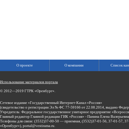
О проекте
О компании
Список кан
Использование материалов портала
© 2012—2019 ГТРК «Оренбург».
Сетевое издание «Государственный Интернет-Канал «Россия»
(свидетельство о регистрации Эл № ФС 77-59166 от 22.08.2014, выдано Феде
Учредитель: Федеральное государственное унитарное предприятие «Всеросси
Главный редактор Главной редакции ГИК «Россия» - Панина Елена Валерьев
Телефоны для связи:
(3532)37-00-50 — приемная,
(3532)37-01-56, 37-01-57, 
«Оренбург»),
portal@vestirama.ru.