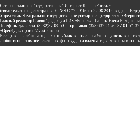
Сетевое издание «Государственный Интернет-Канал «Россия»
(свидетельство о регистрации Эл № ФС 77-59166 от 22.08.2014, выдано Феде
Учредитель: Федеральное государственное унитарное предприятие «Всеросси
Главный редактор Главной редакции ГИК «Россия» - Панина Елена Валерьев
Телефоны для связи:
(3532)37-00-50 — приемная,
(3532)37-01-56, 37-01-57, 
«Оренбург»),
portal@vestirama.ru.
Все права на любые материалы, опубликованные на сайте, защищены в соотве
Любое использование текстовых, фото, аудио и видеоматериалов возможно тол