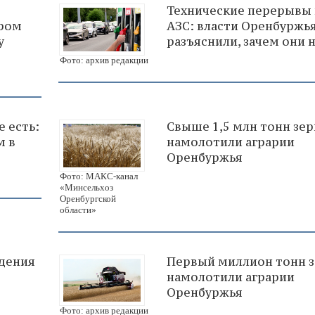
Технические перерывы 
ером
АЗС: власти Оренбуржь
у
разъяснили, зачем они
Фото: архив редакции
 есть:
Свыше 1,5 млн тонн зер
м в
намолотили аграрии
Оренбуржья
Фото: МАКС-канал
«Минсельхоз
Оренбургской
области»
дения
Первый миллион тонн з
намолотили аграрии
Оренбуржья
Фото: архив редакции