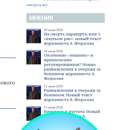
смотреть все
МНЕНИЯ
30 июля 2026
На смерть каракурта, или о
«паучьем рае»: новый текст
журналиста А. Федосова
24 июля 2026
Отсечение «лишних» и
привлечение
регулировщиков? Новые
размышления в очереди за
бензином журналиста А.
Федосова
нового
15 июля 2026
Размышления в очереди за
бензином. Новый текст
журналиста А. Федосова
13 июля 2026
Курников и пустота. Новый
текст журналиста А.
Федосова
смотреть все