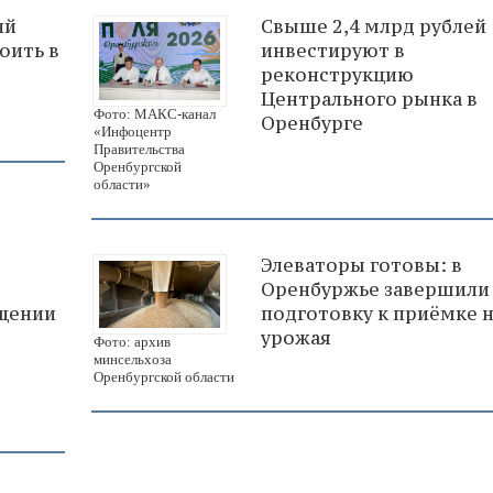
ий
Свыше 2,4 млрд рублей
оить в
инвестируют в
реконструкцию
Центрального рынка в
Фото: МАКС-канал
Оренбурге
«Инфоцентр
Правительства
Оренбургской
области»
Элеваторы готовы: в
Оренбуржье завершили
щении
подготовку к приёмке 
урожая
Фото: архив
минсельхоза
Оренбургской области