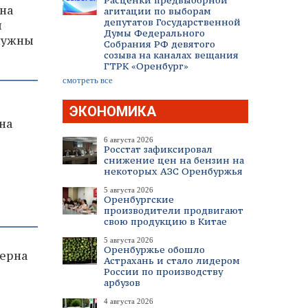
Расценки предвыборной
на
агитации по выборам
депутатов Государственной
я
Думы Федерального
 нужны
Собрания РФ девятого
созыва на каналах вещания
ГТРК «Оренбург»
смотреть все
ЭКОНОМИКА
на
6 августа 2026
Росстат зафиксировал
снижение цен на бензин на
некоторых АЗС Оренбуржья
5 августа 2026
Оренбургские
производители продвигают
свою продукцию в Китае
5 августа 2026
Оренбуржье обошло
ерна
Астрахань и стало лидером
России по производству
арбузов
4 августа 2026