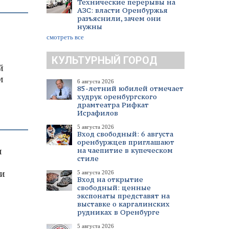
Технические перерывы на
АЗС: власти Оренбуржья
разъяснили, зачем они
нужны
смотреть все
КУЛЬТУРНЫЙ ГОРОД
й
м
6 августа 2026
85-летний юбилей отмечает
худрук оренбургского
драмтеатра Рифкат
Исрафилов
5 августа 2026
Вход свободный: 6 августа
оренбуржцев приглашают
на чаепитие в купеческом
я
стиле
 и
5 августа 2026
Вход на открытие
свободный: ценные
экспонаты представят на
выставке о каргалинских
рудниках в Оренбурге
5 августа 2026