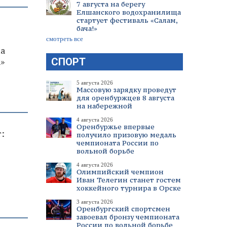
7 августа на берегу
Елшанского водохранилища
стартует фестиваль «Салам,
бача!»
смотреть все
а
СПОРТ
»
5 августа 2026
Массовую зарядку проведут
для оренбуржцев 8 августа
на набережной
4 августа 2026
Оренбуржье впервые
:
получило призовую медаль
чемпионата России по
вольной борьбе
4 августа 2026
Олимпийский чемпион
Иван Телегин станет гостем
хоккейного турнира в Орске
3 августа 2026
Оренбургский спортсмен
завоевал бронзу чемпионата
России по вольной борьбе