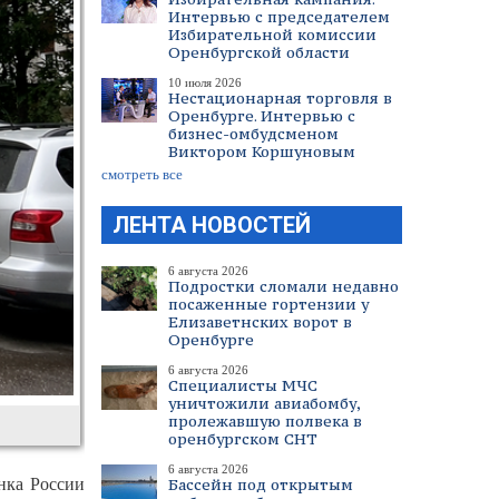
Интервью с председателем
Избирательной комиссии
Оренбургской области
10 июля 2026
Нестационарная торговля в
Оренбурге. Интервью с
бизнес-омбудсменом
Виктором Коршуновым
смотреть все
ЛЕНТА НОВОСТЕЙ
6 августа 2026
Подростки сломали недавно
посаженные гортензии у
Елизаветнских ворот в
Оренбурге
6 августа 2026
Специалисты МЧС
уничтожили авиабомбу,
пролежавшую полвека в
оренбургском СНТ
6 августа 2026
нка России
Бассейн под открытым