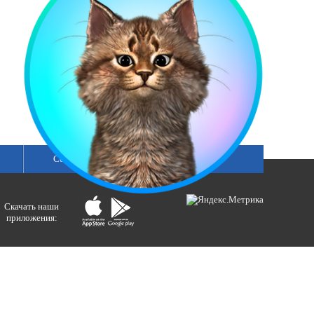
Сетка вещания
Скачать наши
приложения:
ологий и массовых коммуникаций).
ния»
бертовна.
акция портала ВЕСТИРАМА.
E-mail: gtrc@orenburg.rfn.ru (ГТРК