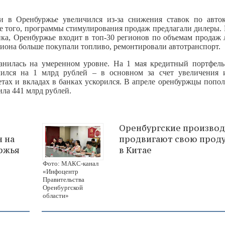
и в Оренбуржье увеличился из-за снижения ставок по авто
ме того, программы стимулирования продаж предлагали дилеры.
нка, Оренбуржье входит в топ-30 регионов по объемам продаж 
гиона больше покупали топливо, ремонтировали автотранспорт.
анилась на умеренном уровне. На 1 мая кредитный портфель
чился на 1 млрд рублей – в основном за счет увеличения 
етах и вкладах в банках ускорился. В апреле оренбуржцы попо
ила 441 млрд рублей.
Оренбургские произво
н на
продвигают свою прод
ржья
в Китае
Фото: МАКС-канал
«Инфоцентр
Правительства
Оренбургской
области»