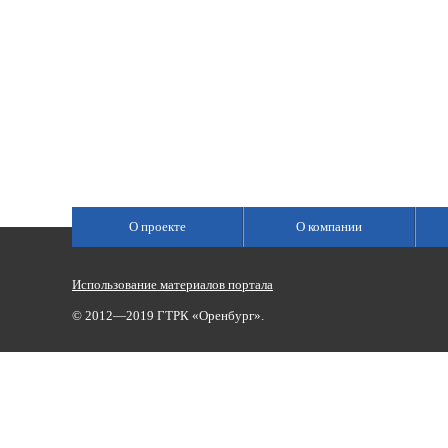
О проекте
О компании
Использование материалов портала
© 2012—2019 ГТРК «Оренбург».
Сетевое издание «Государственный Интернет-Канал «Россия»
(свидетельство о регистрации Эл № ФС 77-59166 от 22.08.2014,
Учредитель: Федеральное государственное унитарное предприяти
Главный редактор Главной редакции ГИК «Россия» - Панина Еле
Телефоны для связи:
(3532)37-00-50 — приемная,
(3532)37-01-56
«Оренбург»),
portal@vestirama.ru.