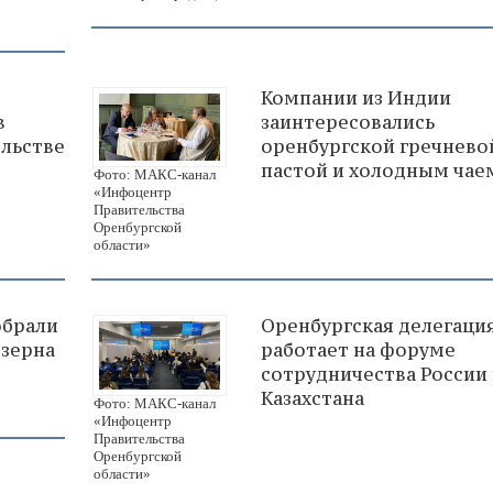
Компании из Индии
в
заинтересовались
ельстве
оренбургской гречнево
пастой и холодным чае
Фото: МАКС-канал
«Инфоцентр
Правительства
Оренбургской
области»
обрали
Оренбургская делегаци
 зерна
работает на форуме
сотрудничества России
Казахстана
Фото: МАКС-канал
«Инфоцентр
Правительства
Оренбургской
области»