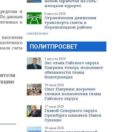
небом заработал на соль-
илецком курорте
кредитам и
6 августа 2026
 По данным
Ограничения движения
легковых и
транспорта сняты в
Переволоцком районе
смотреть все
 населения
ипотечного
ПОЛИТПРОСВЕТ
лнили счета
3 августа 2026
Экс-глава Гайского округа
Папунин теперь исполняет
обязанности главы
дители
Новотроицка
укцию
30 июля 2026
Олег Папунин досрочно
сложил полномочия главы
Гайского округа
17 июля 2026
Главой Северного округа
Оренбурга назначен Павел
Сухенко
16 июля 2026