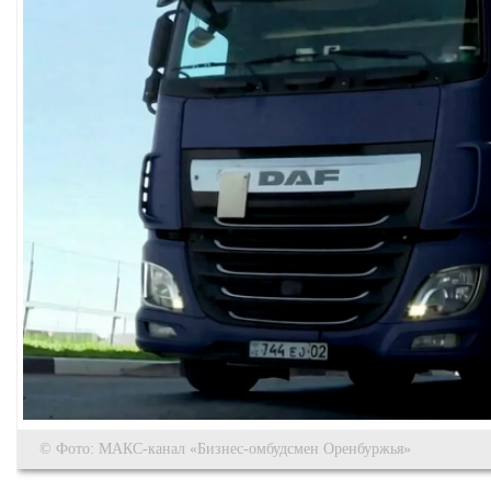
© Фото: МАКС-канал «Бизнес-омбудсмен Оренбуржья»