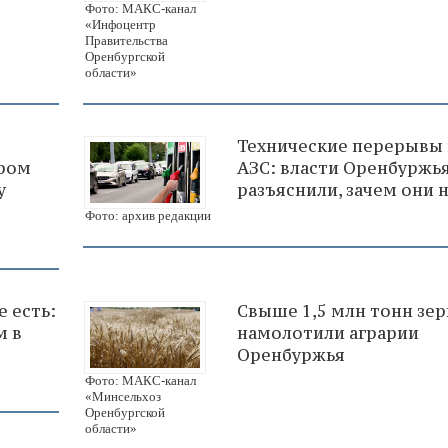
Фото: МАКС-канал
«Инфоцентр
Правительства
Оренбургской
области»
Технические перерывы 
ером
АЗС: власти Оренбуржь
у
разъяснили, зачем они
Фото: архив редакции
 есть:
Свыше 1,5 млн тонн зер
м в
намолотили аграрии
Оренбуржья
Фото: МАКС-канал
«Минсельхоз
Оренбургской
области»