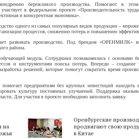
внедрению бережливого производства. Помогают в этом
участвует в федеральном проекте «Производительность труда
ективная и конкурентная экономика».
одство одного из самых популярных видов продукции – морожен
организации процессов, снижению потерь и повышению эффектив
жает развивать производство. Под брендом «ОРЕНМИЛК» в
ого района.
 обучающий модуль. Сотрудники познакомились с основами б
ессов и инструментами поиска потерь. Впереди – создание 
 разработка решений, которые помогут сократить время произв
» помогает предприятиям без крупных инвестиций находить 
ировать культуру постоянных улучшений. Поддержка оказыва
сти. Для участия в проекте необходимо заполнить заявку.
Оренбургские произво
н на
продвигают свою прод
ржья
в Китае