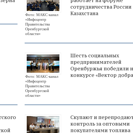
 зерна
работает на форуме
сотрудничества России
Казахстана
Фото: МАКС-канал
«Инфоцентр
Правительства
Оренбургской
области»
Шесть социальных
предпринимателей
Оренбуржья победили н
конкурсе «Вектор добра
Фото: МАКС-канал
«Инфоцентр
Правительства
Оренбургской
области»
гского
Скупают и перепродают
контроль за оптовыми
ской
покупателями топлива