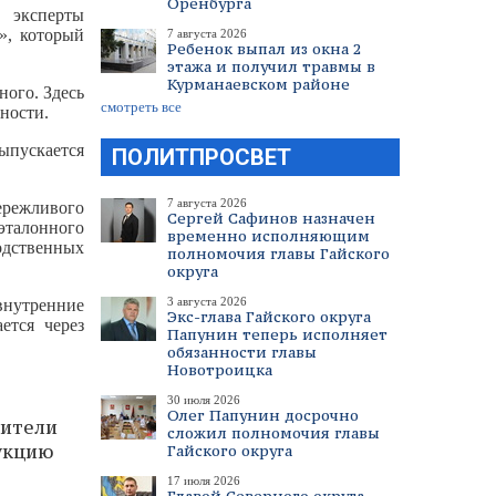
Оренбурга
 эксперты
», который
7 августа 2026
Ребенок выпал из окна 2
этажа и получил травмы в
Курманаевском районе
ого. Здесь
смотреть все
ности.
ыпускается
ПОЛИТПРОСВЕТ
7 августа 2026
ережливого
Сергей Сафинов назначен
эталонного
временно исполняющим
одственных
полномочия главы Гайского
округа
3 августа 2026
внутренние
Экс-глава Гайского округа
ется через
Папунин теперь исполняет
обязанности главы
Новотроицка
30 июля 2026
Олег Папунин досрочно
дители
сложил полномочия главы
укцию
Гайского округа
17 июля 2026