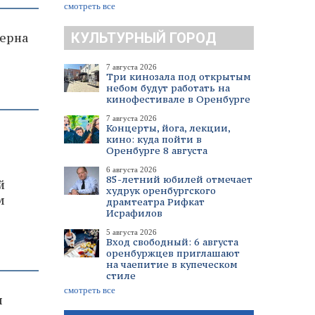
смотреть все
КУЛЬТУРНЫЙ ГОРОД
ерна
7 августа 2026
Три кинозала под открытым
небом будут работать на
кинофестивале в Оренбурге
7 августа 2026
Концерты, йога, лекции,
кино: куда пойти в
Оренбурге 8 августа
6 августа 2026
85-летний юбилей отмечает
й
худрук оренбургского
м
драмтеатра Рифкат
Исрафилов
5 августа 2026
Вход свободный: 6 августа
оренбуржцев приглашают
на чаепитие в купеческом
стиле
смотреть все
я