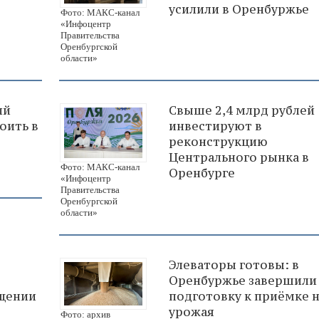
усилили в Оренбуржье
Фото: МАКС-канал
«Инфоцентр
Правительства
Оренбургской
области»
ий
Свыше 2,4 млрд рублей
оить в
инвестируют в
реконструкцию
Центрального рынка в
Фото: МАКС-канал
Оренбурге
«Инфоцентр
Правительства
Оренбургской
области»
Элеваторы готовы: в
Оренбуржье завершили
щении
подготовку к приёмке 
урожая
Фото: архив