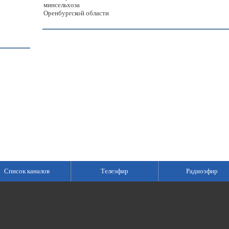
минсельхоза
Оренбургской области
Список каналов
Телеэфир
Радиоэфир