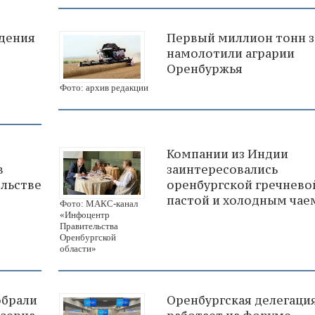
дения
Первый миллион тонн з
намолотили аграрии
Оренбуржья
Фото: архив редакции
Компании из Индии
в
заинтересовались
ельстве
оренбургской гречнево
пастой и холодным чае
Фото: МАКС-канал
«Инфоцентр
Правительства
Оренбургской
области»
обрали
Оренбургская делегаци