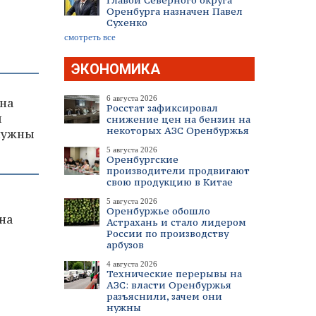
Главой Северного округа
Оренбурга назначен Павел
Сухенко
смотреть все
ЭКОНОМИКА
6 августа 2026
на
Росстат зафиксировал
я
снижение цен на бензин на
некоторых АЗС Оренбуржья
 нужны
5 августа 2026
Оренбургские
производители продвигают
свою продукцию в Китае
5 августа 2026
Оренбуржье обошло
на
Астрахань и стало лидером
России по производству
арбузов
4 августа 2026
Технические перерывы на
АЗС: власти Оренбуржья
разъяснили, зачем они
нужны