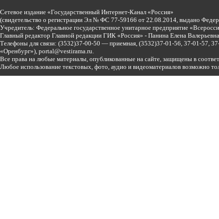
Сетевое издание «Государственный Интернет-Канал «Россия»
(свидетельство о регистрации Эл № ФС 77-59166 от 22.08.2014, выдано Феде
Учредитель: Федеральное государственное унитарное предприятие «Всеросси
Главный редактор Главной редакции ГИК «Россия» - Панина Елена Валерьев
Телефоны для связи:
(3532)37-00-50 — приемная,
(3532)37-01-56, 37-01-57, 
«Оренбург»),
portal@vestirama.ru.
Все права на любые материалы, опубликованные на сайте, защищены в соотве
Любое использование текстовых, фото, аудио и видеоматериалов возможно тол